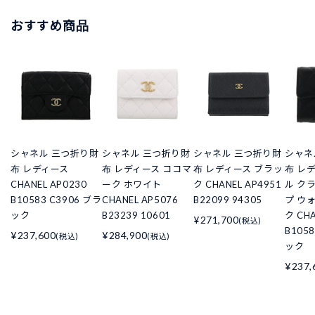
おすすめ商品
シャネル 三つ折り財
シャネル 三つ折り財
シャネル 三つ折り財
シャネ
布 レディース
布 レディース ココマ
布 レディース ブラッ
布 レ
CHANEL AP0230
ーク ホワイト
ク CHANEL AP4951
ル ク
B10583 C3906 ブラ
CHANEL AP5076
B22099 94305
プ ウ
ック
B23239 10601
ク CHA
¥271,700
(税込)
B105
¥237,600
¥284,900
(税込)
(税込)
ック
¥237,