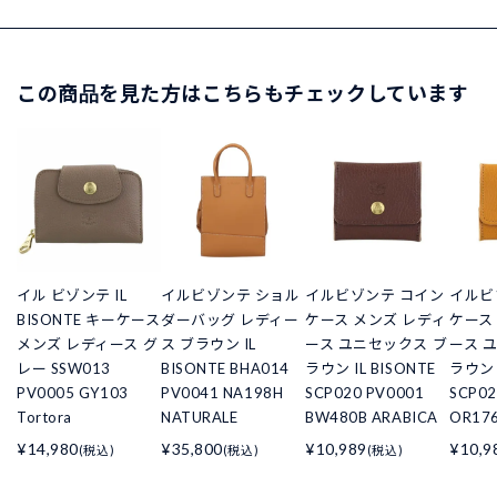
この商品を見た方はこちらもチェックしています
イル ビゾンテ IL
イルビゾンテ ショル
イルビゾンテ コイン
イルビ
BISONTE キーケース
ダーバッグ レディー
ケース メンズ レディ
ケース
メンズ レディース グ
ス ブラウン IL
ース ユニセックス ブ
ース 
レー SSW013
BISONTE BHA014
ラウン IL BISONTE
ラウン I
PV0005 GY103
PV0041 NA198H
SCP020 PV0001
SCP02
Tortora
NATURALE
BW480B ARABICA
OR176
¥14,980
¥35,800
¥10,989
¥10,9
(税込)
(税込)
(税込)