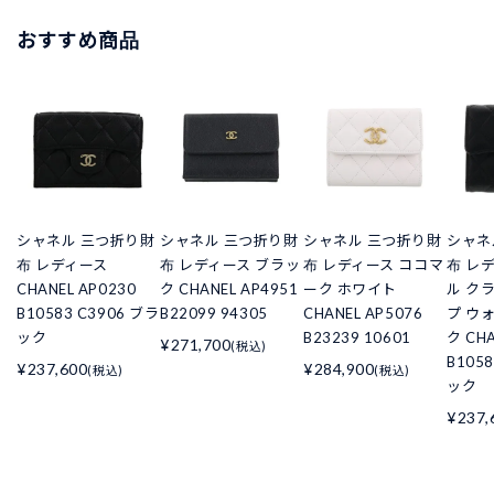
おすすめ商品
シャネル 三つ折り財
シャネル 三つ折り財
シャネル 三つ折り財
シャネ
布 レディース
布 レディース ブラッ
布 レディース ココマ
布 レ
CHANEL AP0230
ク CHANEL AP4951
ーク ホワイト
ル ク
B10583 C3906 ブラ
B22099 94305
CHANEL AP5076
プ ウ
ック
B23239 10601
ク CHA
¥271,700
(税込)
B105
¥237,600
¥284,900
(税込)
(税込)
ック
¥237,