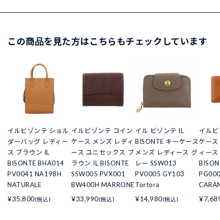
この商品を見た方はこちらもチェックしています
イルビゾンテ ショル
イルビゾンテ コイン
イル ビゾンテ IL
イルビ
ダーバッグ レディー
ケース メンズ レディ
BISONTE キーケース
ケース
ス ブラウン IL
ース ユニセックス ブ
メンズ レディース グ
ィース 
BISONTE BHA014
ラウン IL BISONTE
レー SSW013
BISON
PV0041 NA198H
SSW005 PVX001
PV0005 GY103
PG000
NATURALE
BW400H MARRONE
Tortora
CARA
¥35,800
¥33,990
¥14,980
¥7,68
(税込)
(税込)
(税込)