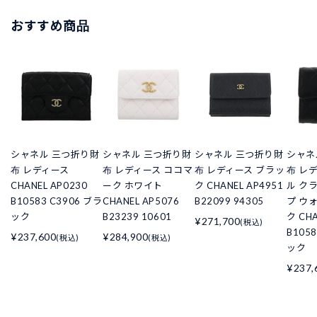
おすすめ商品
シャネル 三つ折り財
シャネル 三つ折り財
シャネル 三つ折り財
シャネ
布 レディース
布 レディース ココマ
布 レディース ブラッ
布 レ
CHANEL AP0230
ーク ホワイト
ク CHANEL AP4951
ル ク
B10583 C3906 ブラ
CHANEL AP5076
B22099 94305
プ ウ
ック
B23239 10601
ク CHA
¥271,700
(税込)
B105
¥237,600
¥284,900
(税込)
(税込)
ック
¥237,