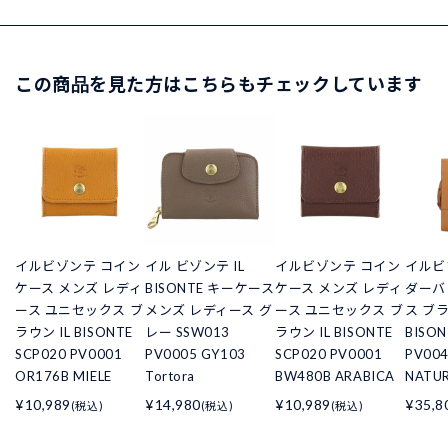
この商品を見た方はこちらもチェックしています
イルビゾンテ コイン
イル ビゾンテ IL
イルビゾンテ コイン
イルビ
ケース メンズ レディ
BISONTE キーケース
ケース メンズ レディ
ダーバ
ース ユニセックス ブ
メンズ レディース グ
ース ユニセックス ブ
ス ブラ
ラウン IL BISONTE
レー SSW013
ラウン IL BISONTE
BISON
SCP020 PV0001
PV0005 GY103
SCP020 PV0001
PV004
OR176B MIELE
Tortora
BW480B ARABICA
NATU
¥10,989
¥14,980
¥10,989
¥35,8
(税込)
(税込)
(税込)