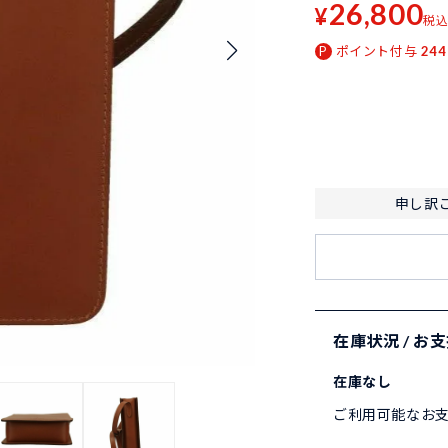
26,800
¥
税
ポイント付与
244
申し訳
在庫状況 / お
在庫なし
ご利用可能なお