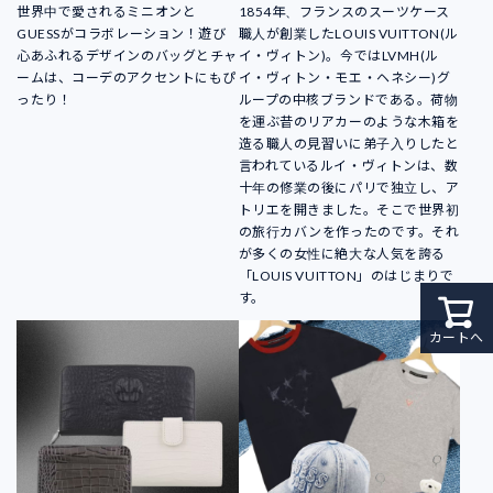
世界中で愛されるミニオンと
1854年、フランスのスーツケース
GUESSがコラボレーション！遊び
職人が創業したLOUIS VUITTON(ル
心あふれるデザインのバッグとチャ
イ・ヴィトン)。今ではLVMH(ル
ームは、コーデのアクセントにもぴ
イ・ヴィトン・モエ・ヘネシー)グ
ったり！
ループの中核ブランドである。荷物
を運ぶ昔のリアカーのような木箱を
造る職人の見習いに弟子入りしたと
言われているルイ・ヴィトンは、数
十年の修業の後にパリで独立し、ア
トリエを開きました。そこで世界初
の旅行カバンを作ったのです。それ
が多くの女性に絶大な人気を誇る
「LOUIS VUITTON」のはじまりで
す。
カートへ