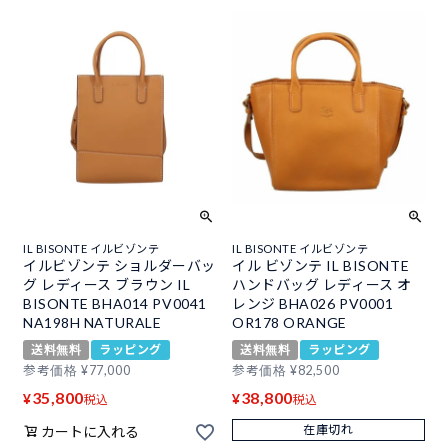
IL BISONTE イルビゾンテ
IL BISONTE イルビゾンテ
イルビゾンテ ショルダーバッ
イル ビゾンテ IL BISONTE
グ レディース ブラウン IL
ハンドバッグ レディース オ
BISONTE BHA014 PV0041
レンジ BHA026 PV0001
NA198H NATURALE
OR178 ORANGE
送料無料
ラッピング
送料無料
ラッピング
参考価格
¥
77,000
参考価格
¥
82,500
35,800
38,800
¥
¥
税込
税込
在庫切れ
カートに入れる