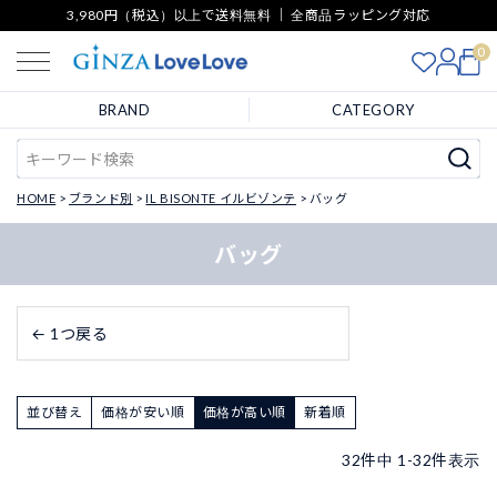
3,980円（税込）以上で送料無料 ｜ 全商品ラッピング対応
0
BRAND
CATEGORY
HOME
ブランド別
IL BISONTE イルビゾンテ
バッグ
バッグ
← 1つ戻る
並び替え
価格が安い順
価格が高い順
新着順
32
件中
1
-
32
件表示