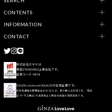
SEARCH
CONTENTS
INFORMATION
CONTACT
株式会社セキドは
東証STANDARD上場会社です。
証券コード 9878
GINZA LoveLoveはAACDの会員企業です。
日本流通自主管理協会(AACD)とは、並行輸入品市場での、“偽造
品”や“不正商品”の流通防止と排除を目指す民間団体です。