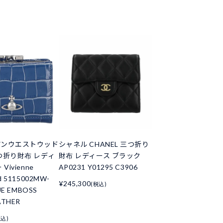
アンウエストウッド
シャネル CHANEL 三つ折り
つ折り財布 レディ
財布 レディース ブラック
Vivienne
AP0231 Y01295 C3906
d 5115002MW-
¥245,300
(税込)
UE EMBOSS
ATHER
税込)