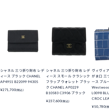
シャネル 三つ折り財布 レデ
シャネル 三つ折り財布 レデ
ヴィヴィ
ィース ブラック CHANEL
ィース スモール クラシック
がま口 三
AP4951 B22099 94305
フラップ ウォレット ブラッ
ース ブルー 
ク CHANEL AP0229
Westwoo
¥271,700
(税込)
B10583 C3906 ブラック
L0098 BL
CROC LE
¥237,600
(税込)
¥50,780
(