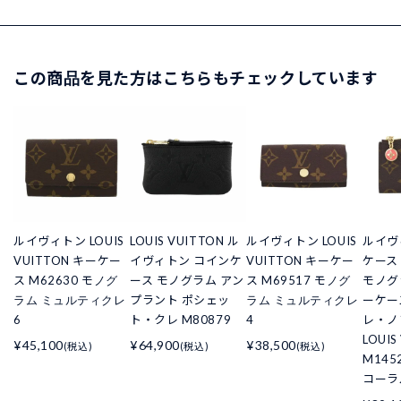
この商品を見た方はこちらもチェックしています
ルイヴィトン LOUIS
LOUIS VUITTON ル
ルイヴィトン LOUIS
ルイヴ
VUITTON キーケー
イヴィトン コインケ
VUITTON キーケー
ケース
ス M62630 モノグ
ース モノグラム アン
ス M69517 モノグ
モノグ
ラム ミュルティクレ
プラント ポシェッ
ラム ミュルティクレ
ーケー
6
ト・クレ M80879
4
レ・ノ
LOUIS
¥45,100
¥64,900
¥38,500
(税込)
(税込)
(税込)
M145
コーラ