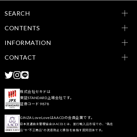
SEARCH
CONTENTS
INFORMATION
CONTACT
株式会社セキドは
東証STANDARD上場会社です。
証券コード 9878
GINZA LoveLoveはAACDの会員企業です。
日本流通自主管理協会(AACD)とは、並行輸入品市場での、“偽造
品”や“不正商品”の流通防止と排除を目指す民間団体です。