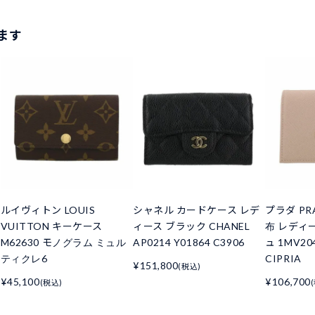
ます
ルイヴィトン LOUIS
シャネル カードケース レデ
プラダ PR
VUITTON キーケース
ィース ブラック CHANEL
布 レディ
M62630 モノグラム ミュル
AP0214 Y01864 C3906
ュ 1MV20
ティクレ6
CIPRIA
¥151,800
(税込)
¥45,100
¥106,700
(税込)