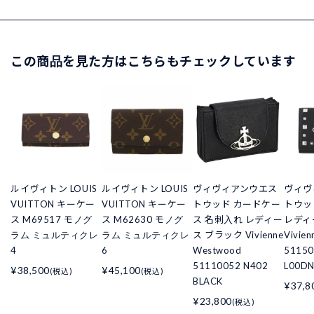
この商品を見た方はこちらもチェックしています
ルイヴィトン LOUIS
ルイヴィトン LOUIS
ヴィヴィアンウエス
ヴィヴ
VUITTON キーケー
VUITTON キーケー
トウッド カードケー
トウッ
ス M69517 モノグ
ス M62630 モノグ
ス 名刺入れ レディー
レディ
ラム ミュルティクレ
ラム ミュルティクレ
ス ブラック Vivienne
Vivie
4
6
Westwood
5115
51110052 N402
L00DN
¥38,500
¥45,100
(税込)
(税込)
BLACK
¥37,8
¥23,800
(税込)