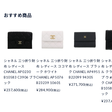
おすすめ商品
シャネル 三つ折り財
シャネル 三つ折り財
シャネル 三つ折り財
シャネ
布 レディース
布 レディース ココマ
布 レディース ブラッ
布 レ
CHANEL AP0230
ーク ホワイト
ク CHANEL AP4951
ル ク
B10583 C3906 ブラ
CHANEL AP5076
B22099 94305
プ ウ
ック
B23239 10601
ク CHA
¥271,700
(税込)
B105
¥237,600
¥284,900
(税込)
(税込)
ック
¥237,