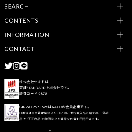
SEARCH
CONTENTS
INFORMATION
CONTACT
株式会社セキドは
東証STANDARD上場会社です。
証券コード 9878
GINZA LoveLoveはAACDの会員企業です。
日本流通自主管理協会(AACD)とは、並行輸入品市場での、“偽造
品”や“不正商品”の流通防止と排除を目指す民間団体です。