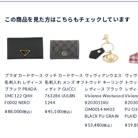
この商品を見た方はこちらもチェックしています
プラダ カードケース
グッチ カードケース
ヴィヴィアンウエス
ヴィヴ
名刺入れ レディース
名刺入れ メンズ オフ
トウッド キーリング
トウッ
ブラック PRADA
ィディア GUCCI
レディース ブラック
レディ
1MC122 QHH
763286 UULBN
Vivienne Westwood
Vivie
F0002 NERO
1244
8203011KU
82030
OM0014 N403
PU O3
¥88,000
¥45,100
(税込)
(税込)
BLACK PU GRAIN
PLAID
¥13,480
¥19,8
(税込)