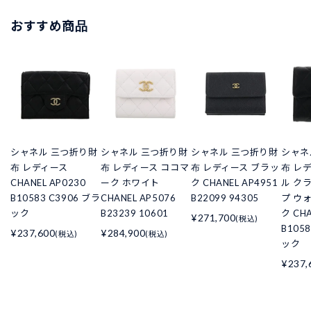
おすすめ商品
シャネル 三つ折り財
シャネル 三つ折り財
シャネル 三つ折り財
シャネ
布 レディース
布 レディース ココマ
布 レディース ブラッ
布 レ
CHANEL AP0230
ーク ホワイト
ク CHANEL AP4951
ル ク
B10583 C3906 ブラ
CHANEL AP5076
B22099 94305
プ ウ
ック
B23239 10601
ク CHA
¥271,700
(税込)
B105
¥237,600
¥284,900
(税込)
(税込)
ック
¥237,