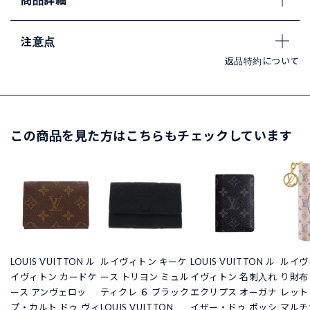
注意点
返品特約について
この商品を見た方はこちらもチェックしています
LOUIS VUITTON ル
ルイヴィトン キーケ
LOUIS VUITTON ル
ルイヴ
イヴィトン カードケ
ース トリヨン ミュル
イヴィトン 名刺入れ
り財布
ース アンヴェロッ
ティクレ ６ ブラック
エクリプス オーガナ
レット
プ・カルト ドゥ ヴィ
LOUIS VUITTON
イザー・ドゥ ポッシ
マルチカ