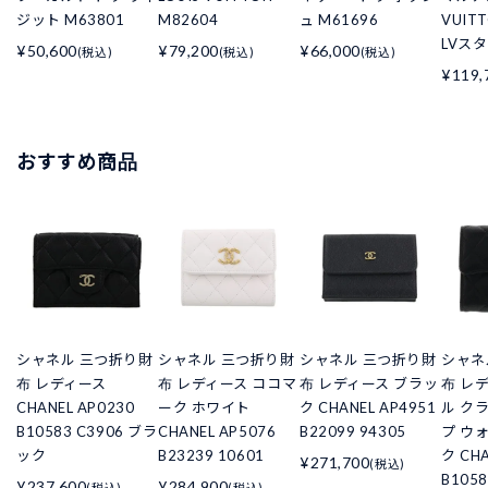
ジット M63801
M82604
ュ M61696
VUIT
LVス
¥50,600
¥79,200
¥66,000
(税込)
(税込)
(税込)
¥119,
おすすめ商品
シャネル 三つ折り財
シャネル 三つ折り財
シャネル 三つ折り財
シャネ
布 レディース
布 レディース ココマ
布 レディース ブラッ
布 レ
CHANEL AP0230
ーク ホワイト
ク CHANEL AP4951
ル ク
B10583 C3906 ブラ
CHANEL AP5076
B22099 94305
プ ウ
ック
B23239 10601
ク CHA
¥271,700
(税込)
B105
¥237,600
¥284,900
(税込)
(税込)