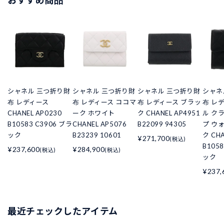
シャネル 三つ折り財
シャネル 三つ折り財
シャネル 三つ折り財
シャネ
布 レディース
布 レディース ココマ
布 レディース ブラッ
布 レ
CHANEL AP0230
ーク ホワイト
ク CHANEL AP4951
ル ク
B10583 C3906 ブラ
CHANEL AP5076
B22099 94305
プ ウ
ック
B23239 10601
ク CHA
¥271,700
(税込)
B105
¥237,600
¥284,900
(税込)
(税込)
ック
¥237,
最近チェックしたアイテム