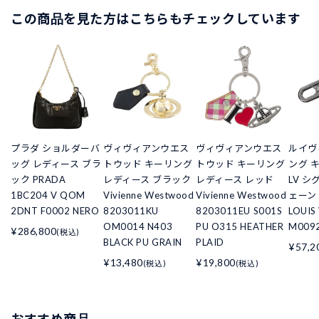
この商品を見た方はこちらもチェックしています
プラダ ショルダーバ
ヴィヴィアンウエス
ヴィヴィアンウエス
ルイヴ
ッグ レディース ブラ
トウッド キーリング
トウッド キーリング
ング 
ック PRADA
レディース ブラック
レディース レッド
LV シ
1BC204 V QOM
Vivienne Westwood
Vivienne Westwood
ェーン
2DNT F0002 NERO
8203011KU
8203011EU S001S
LOUIS
OM0014 N403
PU O315 HEATHER
M009
¥286,800
(税込)
BLACK PU GRAIN
PLAID
¥57,2
¥13,480
¥19,800
(税込)
(税込)
おすすめ商品