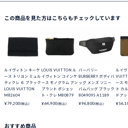
この商品を見た方はこちらもチェックしています
ルイヴィトン キーケ
LOUIS VUITTON ル
バーバリー
ルイヴィ
ース トリヨン ミュル
イヴィトン コインケ
BURBERRY ボディバ
VUIT
ティクレ ６ ブラック
ース モノグラム アン
ッグ メンズ ソニー
ース 
LOUIS VUITTON
プラント ポシェッ
バムバッグ ブラック
ト カル
M82604
ト・クレ M80879
8049095 A1189
ドアップ
¥79,200
¥64,900
¥96,800
¥56,1
(税込)
(税込)
(税込)
おすすめ商品