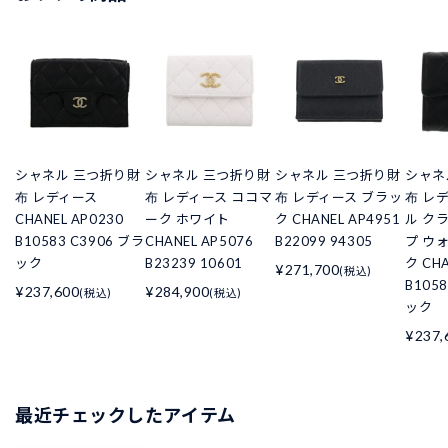
シャネル 三つ折り財
シャネル 三つ折り財
シャネル 三つ折り財
シャネ
布 レディース
布 レディース ココマ
布 レディース ブラッ
布 レ
CHANEL AP0230
ーク ホワイト
ク CHANEL AP4951
ル ク
B10583 C3906 ブラ
CHANEL AP5076
B22099 94305
プ ウ
ック
B23239 10601
ク CHA
¥271,700
(税込)
B105
¥237,600
¥284,900
(税込)
(税込)
ック
¥237,
最近チェックしたアイテム