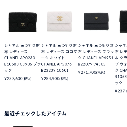
シャネル 三つ折り財
シャネル 三つ折り財
シャネル 三つ折り財
シャネ
布 レディース
布 レディース ココマ
布 レディース ブラッ
布 レ
CHANEL AP0230
ーク ホワイト
ク CHANEL AP4951
ル ク
B10583 C3906 ブラ
CHANEL AP5076
B22099 94305
プ ウ
ック
B23239 10601
ク CHA
¥271,700
(税込)
B105
¥237,600
¥284,900
(税込)
(税込)
ック
¥237,
最近チェックしたアイテム