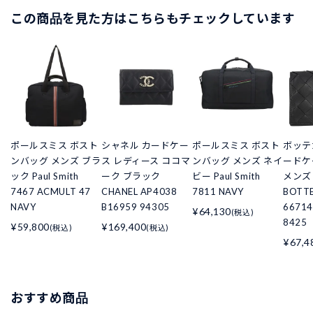
この商品を見た方はこちらもチェックしています
ポールスミス ボスト
シャネル カードケー
ポールスミス ボスト
ボッテ
ンバッグ メンズ ブラ
ス レディース ココマ
ンバッグ メンズ ネイ
ードケ
ック Paul Smith
ーク ブラック
ビー Paul Smith
メンズ
7467 ACMULT 47
CHANEL AP4038
7811 NAVY
BOTT
NAVY
B16959 94305
66714
¥64,130
(税込)
8425
¥59,800
¥169,400
(税込)
(税込)
¥67,4
おすすめ商品