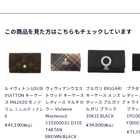
この商品を見た方はこちらもチェックしています
ルイヴィトン LOUIS
ヴィヴィアンウエス
ブルガリ BVLGARI
プラダ
VUITTON キーケー
トウッド キーケース
キーケース メンズ レ
ディース
ス M62630 モノグ
レディース マルチカ
ディース ブルガリ ブ
トライ
ラム ミュルティクレ
ラー Vivienne
ルガリ ブラック
ブラック
6
Westwood
30422 BLACK
1PG00
51020001U D101
F0002
¥45,100
¥34,800
(税込)
(税込)
TARTAN
¥71,5
BROWN/BLACK