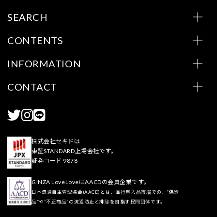
SEARCH
CONTENTS
INFORMATION
CONTACT
株式会社セキドは
東証STANDARD上場会社です。
証券コード 9878
GINZA LoveLoveはAACDの会員企業です。
日本流通自主管理協会(AACD)とは、並行輸入品市場での、“偽造
品”や“不正商品”の流通防止と排除を目指す民間団体です。