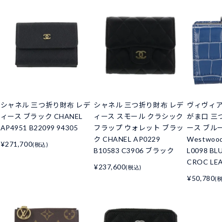
シャネル 三つ折り財布 レデ
シャネル 三つ折り財布 レデ
ヴィヴィ
ィース ブラック CHANEL
ィース スモール クラシック
がま口 三
AP4951 B22099 94305
フラップ ウォレット ブラッ
ース ブルー 
ク CHANEL AP0229
Westwoo
¥271,700
(税込)
B10583 C3906 ブラック
L0098 BL
CROC LE
¥237,600
(税込)
¥50,780
(