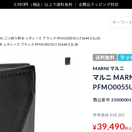
3,980円（税込）以上で送料無料 ｜ 全商品ラッピング対応
検索
NI 二つ折り財布 レディース ブラック PFMO0055U1 P2644 Z2L38
レディース ブラック PFMO0055U1 P2644 Z2L38
送料無料
ラッ
MARNI マルニ
マルニ MAR
PFMO0055U
商品番号
25000001
参考価格
¥
68,200
39,490
¥
税