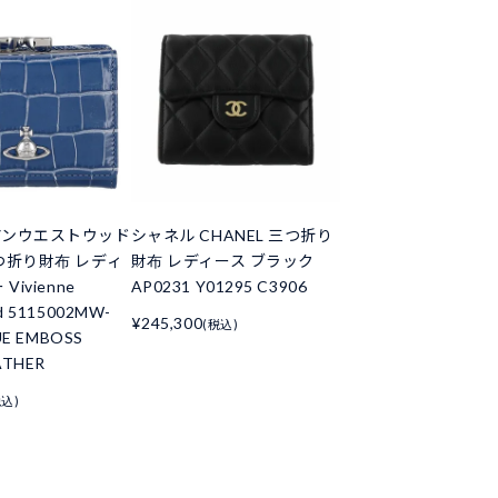
アンウエストウッド
シャネル CHANEL 三つ折り
つ折り財布 レディ
財布 レディース ブラック
Vivienne
AP0231 Y01295 C3906
d 5115002MW-
¥245,300
(税込)
UE EMBOSS
ATHER
税込)