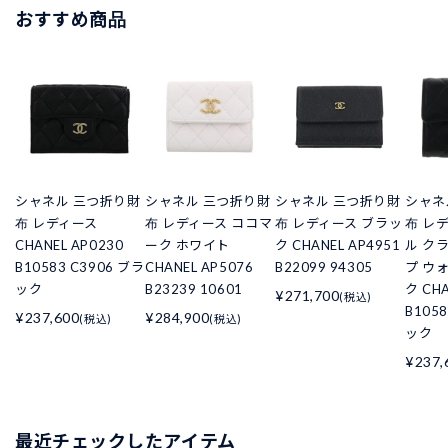
おすすめ商品
シャネル 三つ折り財
シャネル 三つ折り財
シャネル 三つ折り財
シャネ
布 レディース
布 レディース ココマ
布 レディース ブラッ
布 レ
CHANEL AP0230
ーク ホワイト
ク CHANEL AP4951
ル ク
B10583 C3906 ブラ
CHANEL AP5076
B22099 94305
プ ウ
ック
B23239 10601
ク CHA
¥271,700
(税込)
B105
¥237,600
¥284,900
(税込)
(税込)
ック
¥237,
最近チェックしたアイテム