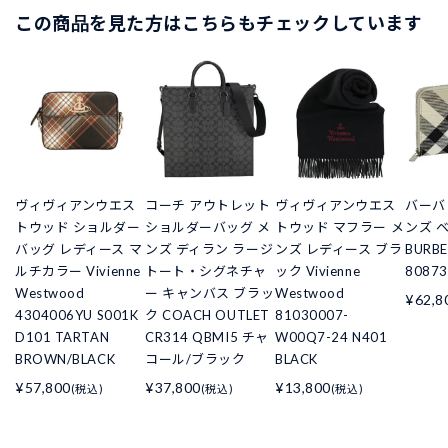
この商品を見た方はこちらもチェックしています
ヴィヴィアンウエス
コーチ アウトレット
ヴィヴィアンウエス
バーバ
トウッド ショルダー
ショルダーバッグ メ
トウッド マフラー メ
ンズ 
バッグ レディース マ
ンズ ディラン ラージ
ンズ レディース ブラ
BURBE
ルチカラー Vivienne
トート・シグネチャ
ック Vivienne
80873
Westwood
ー キャンバス ブラッ
Westwood
¥62,8
4304006YU S001K
ク COACH OUTLET
81030007-
D101 TARTAN
CR314 QBMI5 チャ
W00Q7-24 N401
BROWN/BLACK
コール/ブラック
BLACK
¥57,800
¥37,800
¥13,800
(税込)
(税込)
(税込)