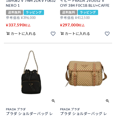
1BH082 V 7NM 2DKV F0632
イビー PRADA 2VD052 V
NERO 1
OYF 384 F0C1B BLU+CAFFE
送料無料
ラッピング
送料無料
ラッピング
参考価格
¥
396,000
参考価格
¥
412,500
337,590
297,000
¥
¥
税込
税込
カートに入れる
カートに入れる
PRADA プラダ
PRADA プラダ
プラダ ショルダーバッグ レ
プラダ ショルダーバッグ レ