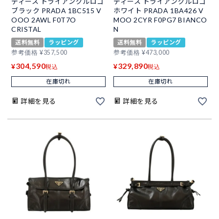
ディース トライアングルロゴ
ディース トライアングルロゴ
ブラック PRADA 1BC515 V
ホワイト PRADA 1BA426 V
OOO 2AWL F0T7O
MOO 2CYR F0PG7 BIANCO
CRISTAL
N
送料無料
ラッピング
送料無料
ラッピング
参考価格
¥
357,500
参考価格
¥
473,000
304,590
329,890
¥
¥
税込
税込
在庫切れ
在庫切れ
詳細を見る
詳細を見る