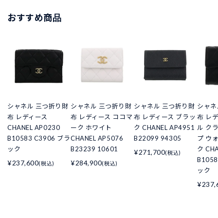
おすすめ商品
シャネル 三つ折り財
シャネル 三つ折り財
シャネル 三つ折り財
シャネ
布 レディース
布 レディース ココマ
布 レディース ブラッ
布 レ
CHANEL AP0230
ーク ホワイト
ク CHANEL AP4951
ル ク
B10583 C3906 ブラ
CHANEL AP5076
B22099 94305
プ ウ
ック
B23239 10601
ク CHA
¥271,700
(税込)
B105
¥237,600
¥284,900
(税込)
(税込)
ック
¥237,