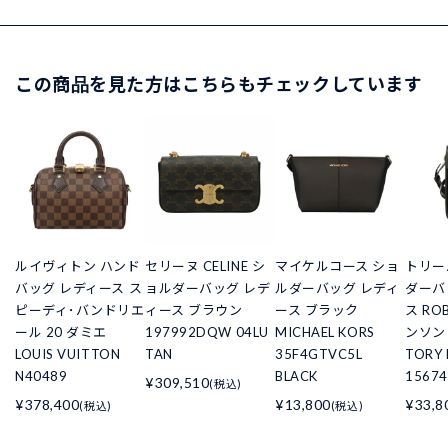
この商品を見た方はこちらもチェックしています
ルイヴィトン ハンド
セリーヌ CELINE シ
マイケルコース ショ
トリー
バッグ レディース ス
ョルダーバッグ レデ
ルダーバッグ レディ
ダーバ
ピーディ･バンドリエ
ィース ブラウン
ース ブラック
ス RO
ール 20 ダミエ
197992DQW 04LU
MICHAEL KORS
ンソン
LOUIS VUITTON
TAN
35F4GTVC5L
TORY
N40489
BLACK
15674
¥309,510
(税込)
¥378,400
¥13,800
¥33,8
(税込)
(税込)