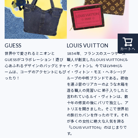
GUESS
LOUIS VUITTON
カートへ
世界中で愛されるミニオンと
1854年、フランスのスーツケース
GUESSがコラボレーション！遊び
職人が創業したLOUIS VUITTON(ル
心あふれるデザインのバッグとチャ
イ・ヴィトン)。今ではLVMH(ル
ームは、コーデのアクセントにもぴ
イ・ヴィトン・モエ・ヘネシー)グ
ったり！
ループの中核ブランドである。荷物
を運ぶ昔のリアカーのような木箱を
造る職人の見習いに弟子入りしたと
言われているルイ・ヴィトンは、数
十年の修業の後にパリで独立し、ア
トリエを開きました。そこで世界初
の旅行カバンを作ったのです。それ
が多くの女性に絶大な人気を誇る
「LOUIS VUITTON」のはじまりで
す。