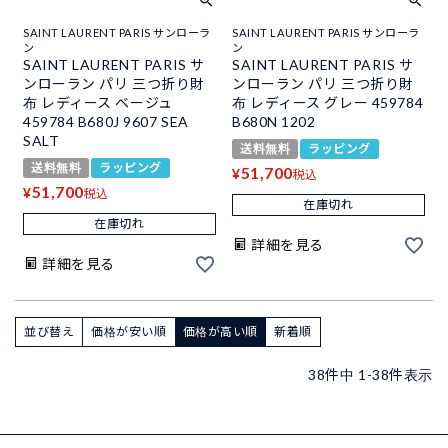
SAINT LAURENT PARIS サンローラ
SAINT LAURENT PARIS サンローラ
ン
ン
SAINT LAURENT PARIS サ
SAINT LAURENT PARIS サ
ンローラン パリ 三つ折り財
ンローラン パリ 三つ折り財
布 レディース ベージュ
布 レディース グレー 459784
459784 B680J 9607 SEA
B680N 1202
SALT
送料無料
ラッピング
送料無料
ラッピング
51,700
¥
税込
51,700
¥
税込
在庫切れ
在庫切れ
詳細を見る
詳細を見る
並び替え
価格が安い順
価格が高い順
新着順
38
件中
1
-
38
件表示