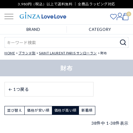
3,980円（税込）以上で送料無料 ｜ 全商品ラッピング対応
0
BRAND
CATEGORY
HOME
ブランド別
SAINT LAURENT PARIS サンローラン
財布
財布
← 1つ戻る
並び替え
価格が安い順
価格が高い順
新着順
38
件中
1
-
38
件表示