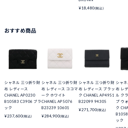
¥18,480
(税込)
おすすめ商品
シャネル 三つ折り財
シャネル 三つ折り財
シャネル 三つ折り財
シャネ
布 レディース
布 レディース ココマ
布 レディース ブラッ
布 レ
CHANEL AP0230
ーク ホワイト
ク CHANEL AP4951
ル ク
B10583 C3906 ブラ
CHANEL AP5076
B22099 94305
プ ウ
ック
B23239 10601
ク CHA
¥271,700
(税込)
B105
¥237,600
¥284,900
(税込)
(税込)
ック