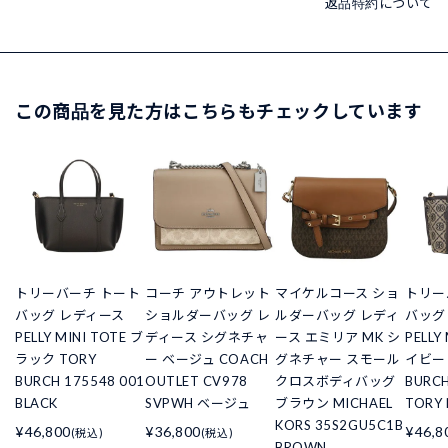
返品特約について
この商品を見た方はこちらもチェックしています
トリーバーチ トート
コーチ アウトレット
マイケルコース ショ
トリー
バッグ レディース
ショルダーバッグ レ
ルダーバッグ レディ
バッグ
PELLY MINI TOTE ブ
ディース シグネチャ
ース エミリア MK シ
PELLY
ラック TORY
ー ベージュ COACH
グネチャー スモール
イビー 
BURCH 175548 001
OUTLET CV978
クロスボディバッグ
BURCH
BLACK
SVPWH ベージュ
ブラウン MICHAEL
TORY 
KORS 35S2GU5C1B
¥46,800
¥36,800
¥46,8
(税込)
(税込)
BROWN