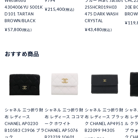
Westwood
9794
ブルー Marc Jacobs
CHC23
4304006YU S001K
2S5HCR019H03
20E B
¥215,400
(税込)
D101 TARTAN
475 DARK WASH
BROW
BROWN/BLACK
CRYSTAL
¥119,
¥57,800
¥43,480
(税込)
(税込)
おすすめ商品
シャネル 三つ折り財
シャネル 三つ折り財
シャネル 三つ折り財
シャネ
布 レディース
布 レディース ココマ
布 レディース ブラッ
布 レ
CHANEL AP0230
ーク ホワイト
ク CHANEL AP4951
ル ク
B10583 C3906 ブラ
CHANEL AP5076
B22099 94305
プ ウ
ック
B23239 10601
ク CHA