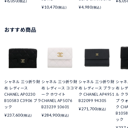
¥6,050
¥6,05
(税込)
¥10,470
¥4,980
(税込)
(税込)
おすすめ商品
シャネル 三つ折り財
シャネル 三つ折り財
シャネル 三つ折り財
シャネ
布 レディース
布 レディース ココマ
布 レディース ブラッ
布 レ
CHANEL AP0230
ーク ホワイト
ク CHANEL AP4951
ル ク
B10583 C3906 ブラ
CHANEL AP5076
B22099 94305
プ ウ
ック
B23239 10601
ク CHA
¥271,700
(税込)
B105
¥237,600
¥284,900
(税込)
(税込)
ック
¥237,