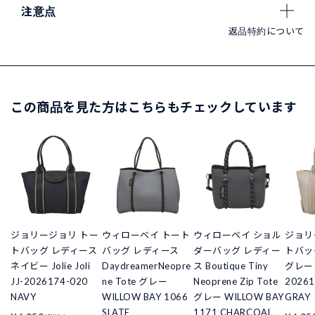
注意点
返品特約について
この商品を見た方はこちらもチェックしています
ジョリージョリ トー
ウィローベイ トート
ウィローベイ ショル
ジョリ
トバッグ レディース
バッグ レディース
ダーバッグ レディー
トバッ
ネイビー Jolie Joli
DaydreamerNeopre
ス Boutique Tiny
グレー Jo
JJ-2026174-020
ne Tote グレー
Neoprene Zip Tote
20261
NAVY
WILLOW BAY 1066
グレー WILLOW BAY
GRAY
SLATE
1171 CHARCOAL