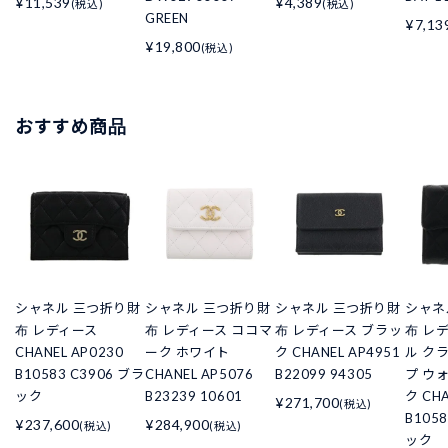
¥11,539
¥4,389
(税込)
(税込)
GREEN
¥7,13
¥19,800
(税込)
おすすめ商品
シャネル 三つ折り財
シャネル 三つ折り財
シャネル 三つ折り財
シャネ
布 レディース
布 レディース ココマ
布 レディース ブラッ
布 レ
CHANEL AP0230
ーク ホワイト
ク CHANEL AP4951
ル ク
B10583 C3906 ブラ
CHANEL AP5076
B22099 94305
プ ウ
ック
B23239 10601
ク CHA
¥271,700
(税込)
B105
¥237,600
¥284,900
(税込)
(税込)
ック