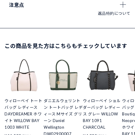
注意点
返品特約について
この商品を見た方はこちらもチェックしています
ウィローベイ トート
ダニエルウェリント
ウィローベイ ショル
ウィロ
バッグ レディース
ン トートバッグ レデ
ダーバッグ レディー
バッグ
DAYDREAMER ホワ
ィース Mサイズ グリ
ス グレー WILLOW
Boutiq
イト WILLOW BAY
ーン Daniel
BAY 1091
Neopre
1003 WHITE
Wellington
CHARCOAL
ホワイト
DW02900007
BAY 1