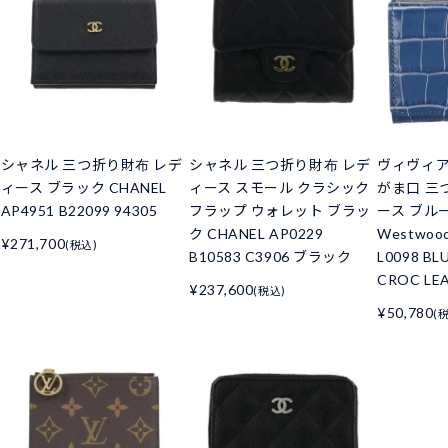
シャネル 三つ折り財布 レデ
シャネル 三つ折り財布 レデ
ヴィヴィ
ィース ブラック CHANEL
ィース スモール クラシック
がま口 三
AP4951 B22099 94305
フラップ ウォレット ブラッ
ース ブルー 
ク CHANEL AP0229
Westwoo
¥271,700
(税込)
B10583 C3906 ブラック
L0098 BL
CROC LE
¥237,600
(税込)
¥50,780
(