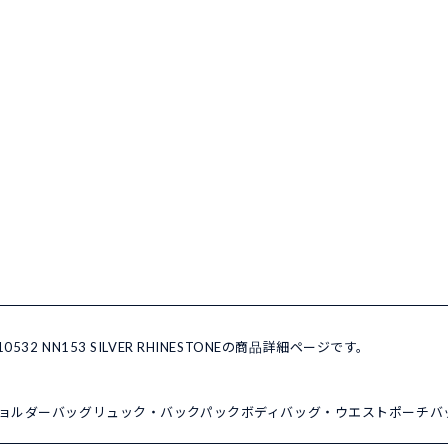
0532 NN153 SILVER RHINESTONEの商品詳細ページです。
ョルダーバッグ
リュック・バックパック
ボディバッグ・ウエストポーチ
バ