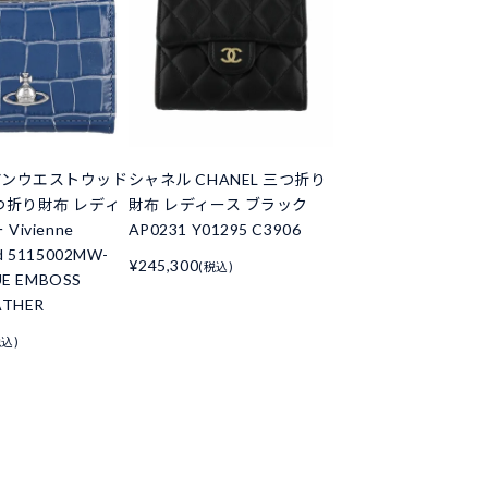
アンウエストウッド
シャネル CHANEL 三つ折り
つ折り財布 レディ
財布 レディース ブラック
Vivienne
AP0231 Y01295 C3906
d 5115002MW-
¥245,300
(税込)
UE EMBOSS
ATHER
税込)