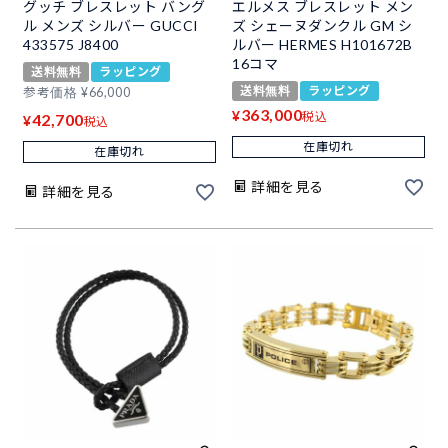
グッチ ブレスレット バング
エルメス ブレスレット メン
ル メンズ シルバー GUCCI
ズ シェーヌダンクル GM シ
433575 J8400
ルバー HERMES H101672B
16コマ
送料無料
ラッピング
送料無料
ラッピング
参考価格
¥
66,000
363,000
¥
税込
42,700
¥
税込
在庫切れ
在庫切れ
詳細を見る
詳細を見る