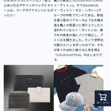
GUESSがコラボレーション！遊び
職人が創業したLOUIS VUITTON(ル
心あふれるデザインのバッグとチャ
イ・ヴィトン)。今ではLVMH(ル
ームは、コーデのアクセントにもぴ
イ・ヴィトン・モエ・ヘネシー)グ
ったり！
ループの中核ブランドである。荷物
を運ぶ昔のリアカーのような木箱を
造る職人の見習いに弟子入りしたと
言われているルイ・ヴィトンは、数
十年の修業の後にパリで独立し、ア
トリエを開きました。そこで世界初
の旅行カバンを作ったのです。それ
が多くの女性に絶大な人気を誇る
「LOUIS VUITTON」のはじまりで
す。
カートへ