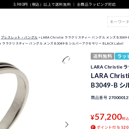
3,980円（税込）以上で送料無料 ｜ 全商品ラッピング対応
検索
ブレスレット・バングル
LARA Christie ララクリスティー バングル メンズ B3049
stie ララクリスティー バングル メンズ B3049-B シルバーアクセサリー BLACK Label
送料無料
ラッ
LARA Christi
LARA Chr
B3049-B 
商品番号
27000012
57,200
¥
税
ポイント付与
520