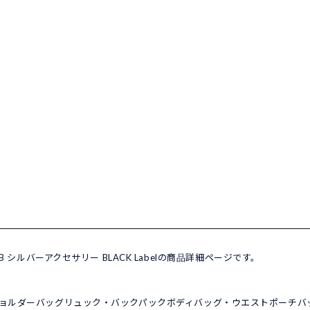
49-B シルバーアクセサリー BLACK Labelの商品詳細ページです。
ョルダーバッグ
リュック・バックパック
ボディバッグ・ウエストポーチ
バ