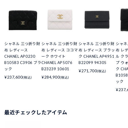
シャネル 三つ折り財
シャネル 三つ折り財
シャネル 三つ折り財
シャネ
布 レディース
布 レディース ココマ
布 レディース ブラッ
布 レ
CHANEL AP0230
ーク ホワイト
ク CHANEL AP4951
ル ク
B10583 C3906 ブラ
CHANEL AP5076
B22099 94305
プ ウ
ック
B23239 10601
ク CHA
¥271,700
(税込)
B105
¥237,600
¥284,900
(税込)
(税込)
ック
¥237,
最近チェックしたアイテム