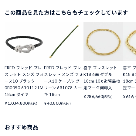
この商品を見た方はこちらもチェックしています
FRED フレッド ブレ
FRED フレッド ブレ
喜平 ブレスレット
喜平 
スレット メンズ フォ
スレット メンズ フォ
K18 6面 ダブル
K18 
ース10 ブラック
ース10 ケーブル グ
18cm 10g 造幣局検
18cm
0B0050 6B0112 LM
リーン 6B1078 カー
定マーク刻印入
定マー
18cm ダイヤ
キ 18cm
¥286,660
¥616,
(税込)
¥1,034,800
¥40,800
(税込)
(税込)
おすすめ商品