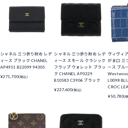
シャネル 三つ折り財布 レデ
シャネル 三つ折り財布 レデ
ヴィヴィ
ィース ブラック CHANEL
ィース スモール クラシック
がま口 三
AP4951 B22099 94305
フラップ ウォレット ブラッ
ース ブルー 
ク CHANEL AP0229
Westwoo
¥271,700
(税込)
B10583 C3906 ブラック
L0098 BL
CROC LE
¥237,600
(税込)
¥50,780
(