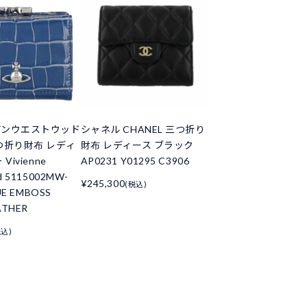
アンウエストウッド
シャネル CHANEL 三つ折り
つ折り財布 レディ
財布 レディース ブラック
Vivienne
AP0231 Y01295 C3906
d 5115002MW-
¥245,300
(税込)
UE EMBOSS
ATHER
税込)