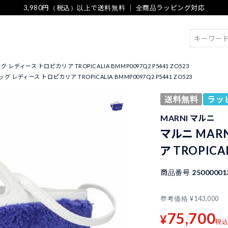
3,980円（税込）以上で送料無料 ｜ 全商品ラッピング対応
検索
 レディース トロピカリア TROPICALIA BMMP0097Q2 P5441 ZO523
グ レディース トロピカリア TROPICALIA BMMP0097Q2 P5441 ZO523
送料無料
ラッ
MARNI マルニ
マルニ MAR
ア TROPICA
商品番号
25000001
参考価格
¥
143,000
75,700
¥
税