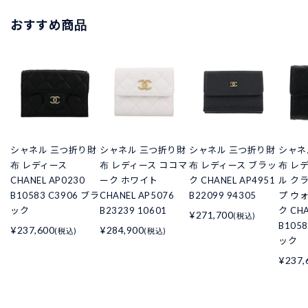
おすすめ商品
シャネル 三つ折り財
シャネル 三つ折り財
シャネル 三つ折り財
シャネ
布 レディース
布 レディース ココマ
布 レディース ブラッ
布 レ
CHANEL AP0230
ーク ホワイト
ク CHANEL AP4951
ル ク
B10583 C3906 ブラ
CHANEL AP5076
B22099 94305
プ ウ
ック
B23239 10601
ク CHA
¥271,700
(税込)
B105
¥237,600
¥284,900
(税込)
(税込)
ック
¥237,