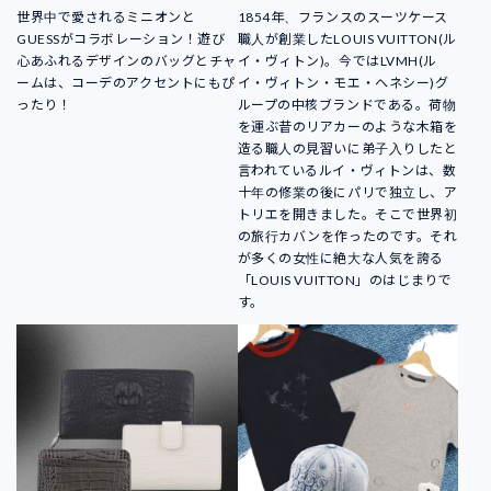
世界中で愛されるミニオンと
1854年、フランスのスーツケース
GUESSがコラボレーション！遊び
職人が創業したLOUIS VUITTON(ル
心あふれるデザインのバッグとチャ
イ・ヴィトン)。今ではLVMH(ル
ームは、コーデのアクセントにもぴ
イ・ヴィトン・モエ・ヘネシー)グ
ったり！
ループの中核ブランドである。荷物
を運ぶ昔のリアカーのような木箱を
造る職人の見習いに弟子入りしたと
言われているルイ・ヴィトンは、数
十年の修業の後にパリで独立し、ア
トリエを開きました。そこで世界初
の旅行カバンを作ったのです。それ
が多くの女性に絶大な人気を誇る
「LOUIS VUITTON」のはじまりで
す。