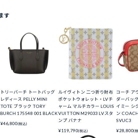
ます
トリーバーチ トートバッグ
ルイヴィトン 二つ折り財布
コーチ ア
レディース PELLY MINI
ポケットウォレット・LVチ
ダーバッグ
TOTE ブラック TORY
ャーム マルチカラー LOUIS
イミー シ
BURCH 175548 001 BLACK
VUITTON M29033 LVスタ
ン COACH
ンプ バナナ
SVUC3
¥46,800
(税込)
¥119,790
¥28,800
(税込)
(