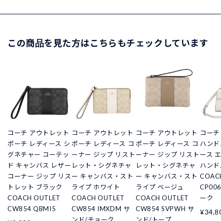
この商品を見た方はこちらもチェックしています
コーチ アウトレット
コーチ アウトレット
コーチ アウトレット
コーチ
ポーチ レディース シ
ポーチ レディース コ
ポーチ レディース コ
ハンド
グネチャー コーテッ
ーナー ジップ リスト
ーナー ジップ リスト
ース 
ド キャンバス レザー
レット・シグネチャ
レット・シグネチャ
ハンド
コーナー ジップ リス
ー キャンバス・スト
ー キャンバス・スト
COAC
トレット ブラック
ライプ ホワイト
ライプ ベージュ
CP00
COACH OUTLET
COACH OUTLET
COACH OUTLET
ーク
CW854 QBMI5
CW854 IMXDM サ
CW854 SVPWH サ
¥34,8
ンド/チョーク
ンド/トープ