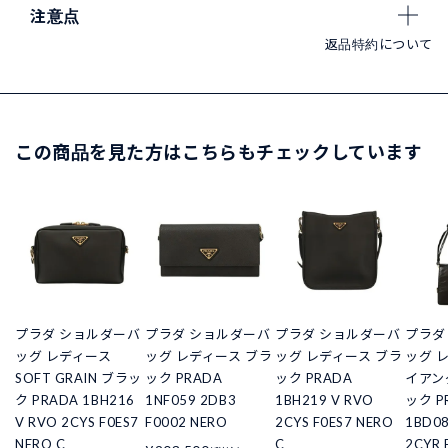
注意点
返品特約について
この商品を見た方はこちらもチェックしています
プラダ ショルダーバ
プラダ ショルダーバ
プラダ ショルダーバ
プラダ
ッグ レディース
ッグ レディース ブラ
ッグ レディース ブラ
ッグ 
SOFT GRAIN ブラッ
ック PRADA
ック PRADA
イアン
ク PRADA 1BH216
1NF059 2DB3
1BH219 V RVO
ック P
V RVO 2CYS F0ES7
F0002 NERO
2CYS F0ES7 NERO
1BD08
NERO C
C
2CYR 