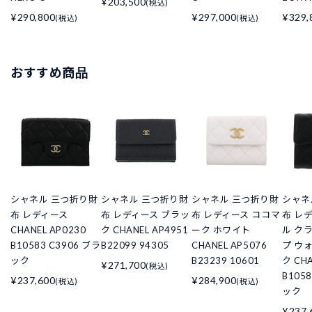
¥203,500
(税込)
¥290,800
¥297,000
¥329,
(税込)
(税込)
おすすめ商品
シャネル 三つ折り財
シャネル 三つ折り財
シャネル 三つ折り財
シャネ
布 レディース
布 レディース ブラッ
布 レディース ココマ
布 レ
CHANEL AP0230
ク CHANEL AP4951
ーク ホワイト
ル ク
B10583 C3906 ブラ
B22099 94305
CHANEL AP5076
プ ウ
ック
B23239 10601
ク CHA
¥271,700
(税込)
B105
¥237,600
¥284,900
(税込)
(税込)
ック
¥237,