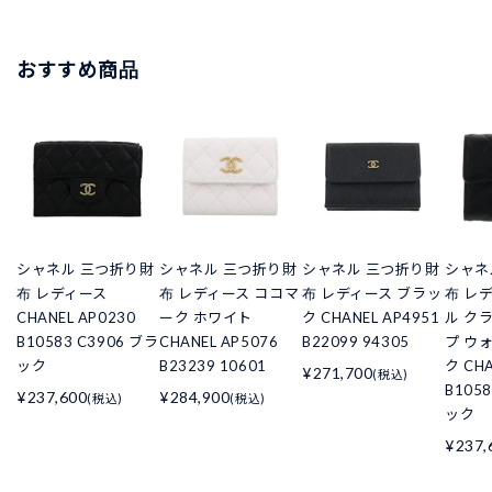
おすすめ商品
シャネル 三つ折り財
シャネル 三つ折り財
シャネル 三つ折り財
シャネ
布 レディース
布 レディース ココマ
布 レディース ブラッ
布 レ
CHANEL AP0230
ーク ホワイト
ク CHANEL AP4951
ル ク
B10583 C3906 ブラ
CHANEL AP5076
B22099 94305
プ ウ
ック
B23239 10601
ク CHA
¥271,700
(税込)
B105
¥237,600
¥284,900
(税込)
(税込)
ック
¥237,