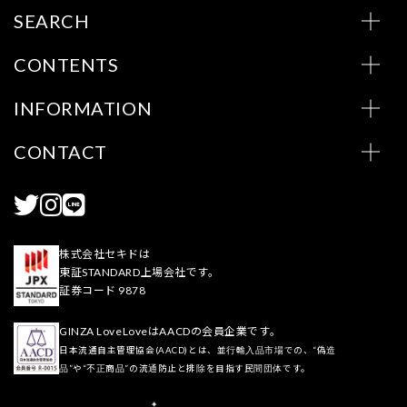
SEARCH
CONTENTS
INFORMATION
CONTACT
株式会社セキドは
東証STANDARD上場会社です。
証券コード 9878
GINZA LoveLoveはAACDの会員企業です。
日本流通自主管理協会(AACD)とは、並行輸入品市場での、“偽造
品”や“不正商品”の流通防止と排除を目指す民間団体です。