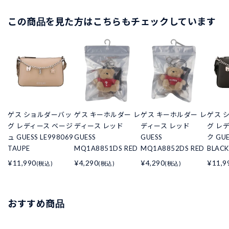
この商品を見た方はこちらもチェックしています
ゲス ショルダーバッ
ゲス キーホルダー レ
ゲス キーホルダー レ
ゲス 
グ レディース ベージ
ディース レッド
ディース レッド
グ レ
ュ GUESS LE998069
GUESS
GUESS
ク GUE
TAUPE
MQ1A8851DS RED
MQ1A8852DS RED
BLACK
¥11,990
¥4,290
¥4,290
¥11,9
(税込)
(税込)
(税込)
おすすめ商品