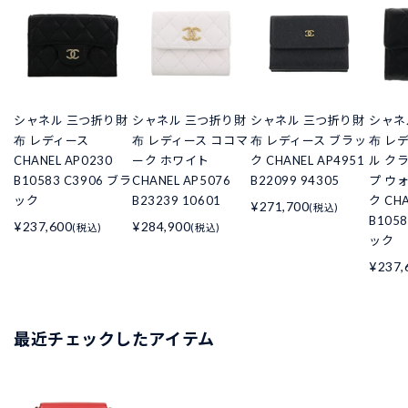
シャネル 三つ折り財
シャネル 三つ折り財
シャネル 三つ折り財
シャネ
布 レディース
布 レディース ココマ
布 レディース ブラッ
布 レ
CHANEL AP0230
ーク ホワイト
ク CHANEL AP4951
ル ク
B10583 C3906 ブラ
CHANEL AP5076
B22099 94305
プ ウ
ック
B23239 10601
ク CHA
¥271,700
(税込)
B105
¥237,600
¥284,900
(税込)
(税込)
ック
¥237,
最近チェックしたアイテム