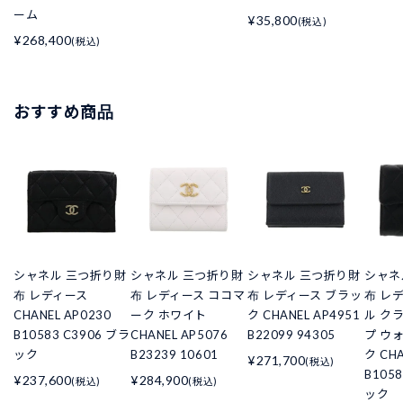
ーム
¥35,800
(税込)
¥268,400
(税込)
おすすめ商品
シャネル 三つ折り財
シャネル 三つ折り財
シャネル 三つ折り財
シャネ
布 レディース
布 レディース ココマ
布 レディース ブラッ
布 レ
CHANEL AP0230
ーク ホワイト
ク CHANEL AP4951
ル ク
B10583 C3906 ブラ
CHANEL AP5076
B22099 94305
プ ウ
ック
B23239 10601
ク CHA
¥271,700
(税込)
B105
¥237,600
¥284,900
(税込)
(税込)
ック