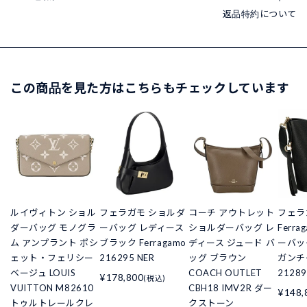
返品特約について
この商品を見た方はこちらもチェックしています
ルイヴィトン ショル
フェラガモ ショルダ
コーチ アウトレット
フェラ
ダーバッグ モノグラ
ーバッグ レディース
ショルダーバッグ レ
Ferr
ム アンプラント ポシ
ブラック Ferragamo
ディース ジュード バ
ーバッ
ェット・フェリシー
216295 NER
ッグ ブラウン
ガンチ
ベージュ LOUIS
COACH OUTLET
21289
¥178,800
(税込)
VUITTON M82610
CBH18 IMV2R ダー
¥148,
トゥルトレールクレ
クストーン