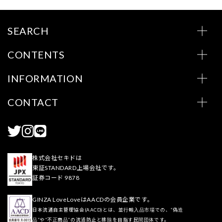
SEARCH
CONTENTS
INFORMATION
CONTACT
株式会社セキドは
東証STANDARD上場会社です。
証券コード 9878
GINZA LoveLoveはAACDの会員企業です。
日本流通自主管理協会(AACD)とは、並行輸入品市場での、“偽造
品”や“不正商品”の流通防止と排除を目指す民間団体です。