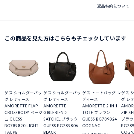
返品特約について
この商品を見た方はこちらもチェックしています
ゲス ショルダーバッ
ゲス ショルダーバッ
ゲス トートバッグ レ
ゲス 
グ レディース
グ レディース
ディース
グ レ
AMORETTE FLAP
AMORETTE
AMORETTE 2 IN 1
AMOR
CROSSBODY ベージ
GIRLFRIEND
TOTE ブラウン
ZIP S
ュ GUESS
SATCHEL ブラック
GUESS BG789824
ブラウン
BG789820 LIGHT
GUESS BG789806
COGNAC
BG78
TAUPE
BLACK
COGN