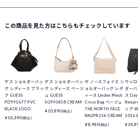
この商品を見た方はこちらもチェックしています
ゲス ショルダーバッ
ゲス ショルダーバッ
ザ ノースフェイス シ
ウィロ
グ レディース ブラッ
グ レディース ベージ
ョルダーバッグ レデ
ダーバ
ク GUESS
ュ GUESS
ィース Linden Mesh
ス Day
PD991677 PVC
SG995818 CREAM
Cross Bag ベージュ
Neopr
BLACK LOGO
THE NORTH FACE
ック W
¥10,890
(税込)
NN2PR15K CREAM
1016 
¥16,390
(税込)
¥8,980
¥14,8
(税込)