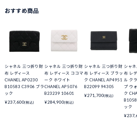
おすすめ商品
シャネル 三つ折り財
シャネル 三つ折り財
シャネル 三つ折り財
シャネ
布 レディース
布 レディース ココマ
布 レディース ブラッ
布 レ
CHANEL AP0230
ーク ホワイト
ク CHANEL AP4951
ル ク
B10583 C3906 ブラ
CHANEL AP5076
B22099 94305
プ ウ
ック
B23239 10601
ク CHA
¥271,700
(税込)
B105
¥237,600
¥284,900
(税込)
(税込)
ック
¥237,