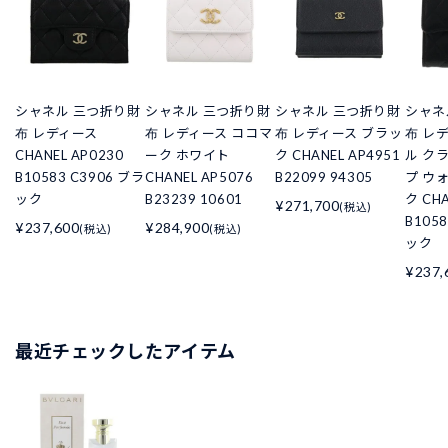
シャネル 三つ折り財
シャネル 三つ折り財
シャネル 三つ折り財
シャネ
布 レディース
布 レディース ココマ
布 レディース ブラッ
布 レ
CHANEL AP0230
ーク ホワイト
ク CHANEL AP4951
ル ク
B10583 C3906 ブラ
CHANEL AP5076
B22099 94305
プ ウ
ック
B23239 10601
ク CHA
¥271,700
(税込)
B105
¥237,600
¥284,900
(税込)
(税込)
ック
¥237,
最近チェックしたアイテム