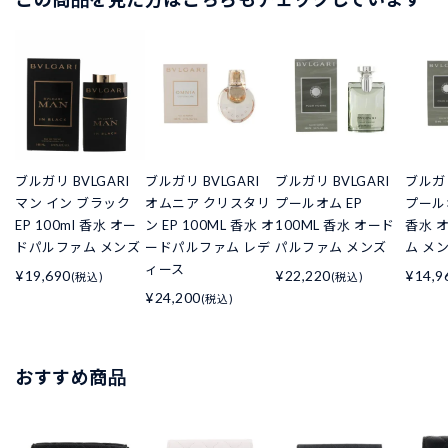
ブルガリ BVLGARI
ブルガリ BVLGARI
ブルガリ BVLGARI
ブルガリ
マン イン ブラック
オムニア クリスタリ
プールオム EP
プールオ
EP 100ml 香水 オー
ン EP 100ML 香水 オ
100ML 香水 オード
香水 
ドパルファム メンズ
ードパルファム レデ
パルファム メンズ
ム メ
ィース
¥19,690
¥22,220
¥14,9
(税込)
(税込)
¥24,200
(税込)
おすすめ商品