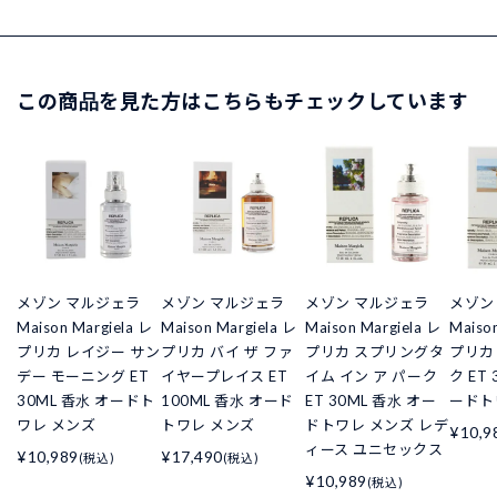
この商品を見た方はこちらもチェックしています
メゾン マルジェラ
メゾン マルジェラ
メゾン マルジェラ
メゾン
Maison Margiela レ
Maison Margiela レ
Maison Margiela レ
Maiso
プリカ レイジー サン
プリカ バイ ザ ファ
プリカ スプリングタ
プリカ
デー モーニング ET
イヤープレイス ET
イム イン ア パーク
ク ET
30ML 香水 オードト
100ML 香水 オード
ET 30ML 香水 オー
ードト
ワレ メンズ
トワレ メンズ
ドトワレ メンズ レデ
¥10,9
ィース ユニセックス
¥10,989
¥17,490
(税込)
(税込)
¥10,989
(税込)