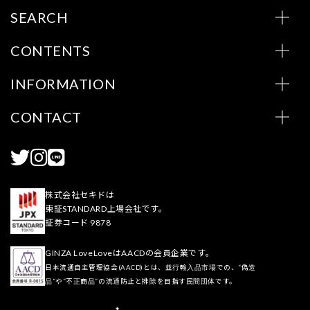
SEARCH
CONTENTS
INFORMATION
CONTACT
株式会社セキドは
東証STANDARD上場会社です。
証券コード 9878
GINZA LoveLoveはAACDの会員企業です。
日本流通自主管理協会(AACD)とは、並行輸入品市場での、“偽造
品”や“不正商品”の流通防止と排除を目指す民間団体です。