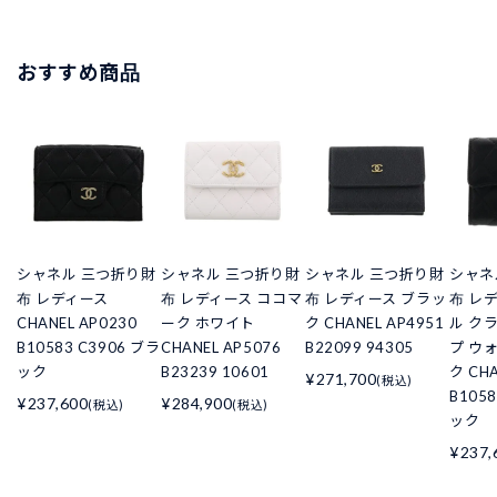
おすすめ商品
シャネル 三つ折り財
シャネル 三つ折り財
シャネル 三つ折り財
シャネ
布 レディース
布 レディース ココマ
布 レディース ブラッ
布 レ
CHANEL AP0230
ーク ホワイト
ク CHANEL AP4951
ル ク
B10583 C3906 ブラ
CHANEL AP5076
B22099 94305
プ ウ
ック
B23239 10601
ク CHA
¥271,700
(税込)
B105
¥237,600
¥284,900
(税込)
(税込)
ック
¥237,