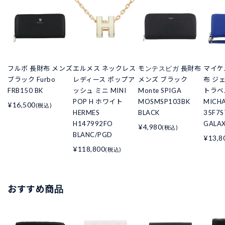
フルボ 長財布 メンズ
エルメス ネックレス
モンテスピガ 長財布
マイケ
ブラック Furbo
レディース ポップア
メンズ ブラック
布 ジ
FRB150 BK
ッシュ ミニ MINI
Monte SPIGA
トラベ
POP H ホワイト
MOSMSP103BK
MICHA
¥16,500
(税込)
HERMES
BLACK
35F7S
H147992FO
GALAX
¥4,980
(税込)
BLANC/PGD
¥13,8
¥118,800
(税込)
おすすめ商品