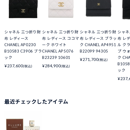
シャネル 三つ折り財
シャネル 三つ折り財
シャネル 三つ折り財
シャネ
布 レディース
布 レディース ココマ
布 レディース ブラッ
布 レ
CHANEL AP0230
ーク ホワイト
ク CHANEL AP4951
ル ク
B10583 C3906 ブラ
CHANEL AP5076
B22099 94305
プ ウ
ック
B23239 10601
ク CHA
¥271,700
(税込)
B105
¥237,600
¥284,900
(税込)
(税込)
ック
¥237,
最近チェックしたアイテム