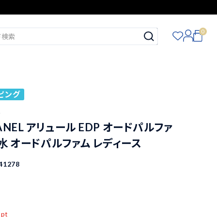
0
ピング
ル
ANEL アリュール EDP オードパルファ
 香水 オードパルファム レディース
41278
込
pt