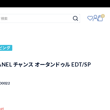
0
ピング
ル
NEL チャンス オータンドゥル EDT/SP
00022
込
pt