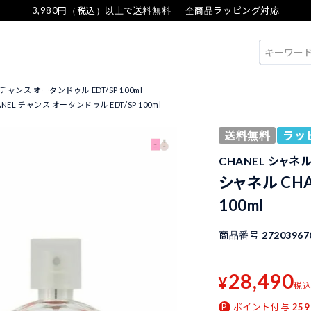
3,980円（税込）以上で送料無料 ｜ 全商品ラッピング対応
検索
 チャンス オータンドゥル EDT/SP 100ml
NEL チャンス オータンドゥル EDT/SP 100ml
送料無料
ラッ
CHANEL シャネ
シャネル CHA
100ml
商品番号
27203967
28,490
¥
税
ポイント付与
259