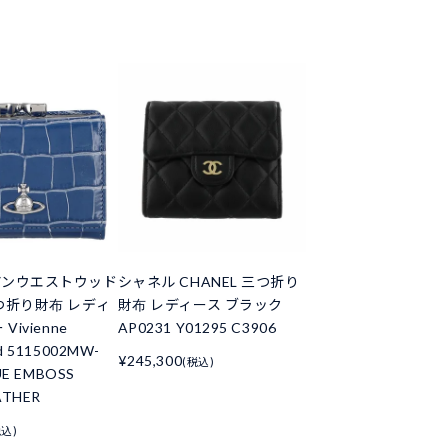
アンウエストウッド
シャネル CHANEL 三つ折り
つ折り財布 レディ
財布 レディース ブラック
Vivienne
AP0231 Y01295 C3906
d 5115002MW-
¥245,300
(税込)
UE EMBOSS
ATHER
税込)