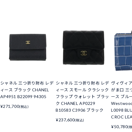
シャネル 三つ折り財布 レデ
シャネル 三つ折り財布 レデ
ヴィヴィ
ィース ブラック CHANEL
ィース スモール クラシック
がま口 三
AP4951 B22099 94305
フラップ ウォレット ブラッ
ース ブルー 
ク CHANEL AP0229
Westwoo
¥271,700
(税込)
B10583 C3906 ブラック
L0098 BL
CROC LE
¥237,600
(税込)
¥50,780
(