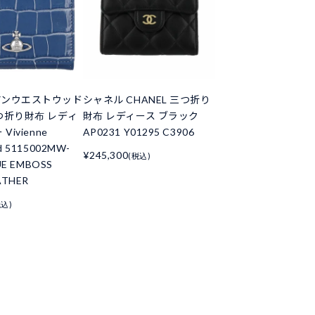
アンウエストウッド
シャネル CHANEL 三つ折り
つ折り財布 レディ
財布 レディース ブラック
Vivienne
AP0231 Y01295 C3906
d 5115002MW-
¥245,300
(税込)
UE EMBOSS
ATHER
税込)