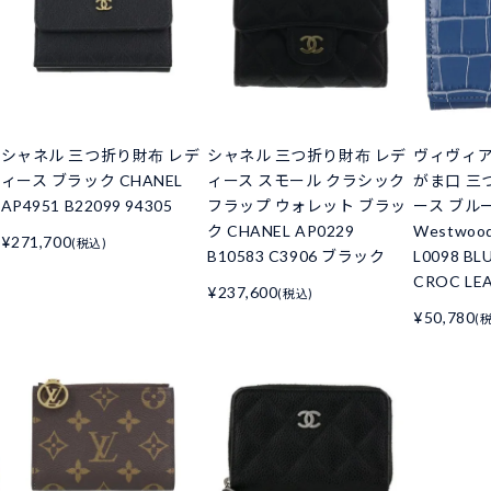
シャネル 三つ折り財布 レデ
シャネル 三つ折り財布 レデ
ヴィヴィ
ィース ブラック CHANEL
ィース スモール クラシック
がま口 三
AP4951 B22099 94305
フラップ ウォレット ブラッ
ース ブルー 
ク CHANEL AP0229
Westwoo
¥271,700
(税込)
B10583 C3906 ブラック
L0098 BL
CROC LE
¥237,600
(税込)
¥50,780
(