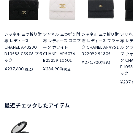
シャネル 三つ折り財
シャネル 三つ折り財
シャネル 三つ折り財
シャネ
布 レディース
布 レディース ココマ
布 レディース ブラッ
布 レ
CHANEL AP0230
ーク ホワイト
ク CHANEL AP4951
ル ク
B10583 C3906 ブラ
CHANEL AP5076
B22099 94305
プ ウ
ック
B23239 10601
ク CHA
¥271,700
(税込)
B105
¥237,600
¥284,900
(税込)
(税込)
ック
¥237,
最近チェックしたアイテム