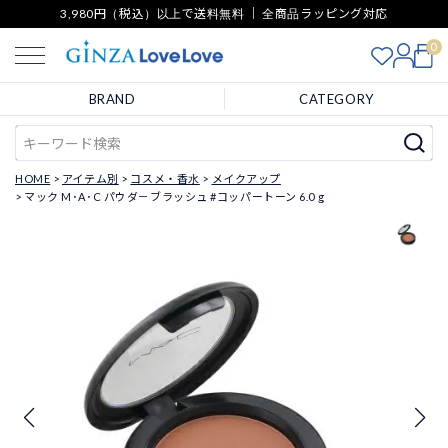
3,980円（税込）以上で送料無料 ｜ 全商品ラッピング対応
0
BRAND
CATEGORY
HOME
アイテム別
コスメ・香水
メイクアップ
マック M･A･C パウダ－ブラッシュ #コッパートーン 6.0 g