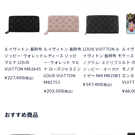
ルイヴィトン 長財布
ルイヴィトン 長財布
LOUIS VUITTON ル
ルイヴ
ジッピー･ウォレット
レディース ジッピ
イヴィトン 長財布 モ
ケース
マヒナ LOUIS
ー･ウォレット マヒ
ノグラム･エクリプス
ルト 
VUITTON M82645
ナ ローズジャスミン
ジッピー・オーガナ
モノグ
LOUIS VUITTON
イザー NM M82081
エンヌ 
¥227,400
(税込)
M82755
VUIT
¥147,400
(税込)
¥203,500
¥66,0
(税込)
おすすめ商品