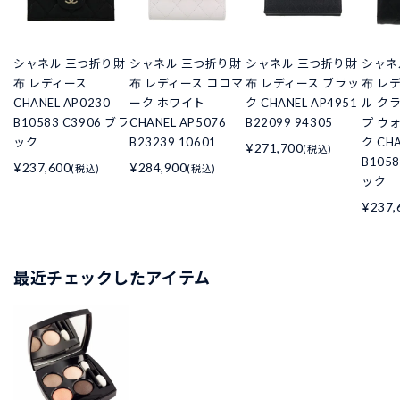
シャネル 三つ折り財
シャネル 三つ折り財
シャネル 三つ折り財
シャネ
布 レディース
布 レディース ココマ
布 レディース ブラッ
布 レ
CHANEL AP0230
ーク ホワイト
ク CHANEL AP4951
ル ク
B10583 C3906 ブラ
CHANEL AP5076
B22099 94305
プ ウ
ック
B23239 10601
ク CHA
¥271,700
(税込)
B105
¥237,600
¥284,900
(税込)
(税込)
ック
¥237,
最近チェックしたアイテム