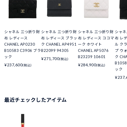
シャネル 三つ折り財
シャネル 三つ折り財
シャネル 三つ折り財
シャネ
布 レディース
布 レディース ブラッ
布 レディース ココマ
布 レ
CHANEL AP0230
ク CHANEL AP4951
ーク ホワイト
ル ク
B10583 C3906 ブラ
B22099 94305
CHANEL AP5076
プ ウ
ック
B23239 10601
ク CHA
¥271,700
(税込)
B105
¥237,600
¥284,900
(税込)
(税込)
ック
¥237,
最近チェックしたアイテム