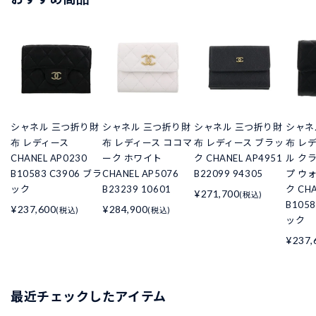
シャネル 三つ折り財
シャネル 三つ折り財
シャネル 三つ折り財
シャネ
布 レディース
布 レディース ココマ
布 レディース ブラッ
布 レ
CHANEL AP0230
ーク ホワイト
ク CHANEL AP4951
ル ク
B10583 C3906 ブラ
CHANEL AP5076
B22099 94305
プ ウ
ック
B23239 10601
ク CHA
¥271,700
(税込)
B105
¥237,600
¥284,900
(税込)
(税込)
ック
¥237,
最近チェックしたアイテム