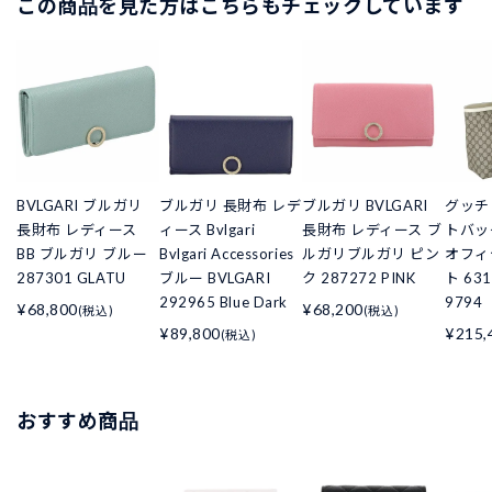
この商品を見た方はこちらもチェックしています
BVLGARI ブルガリ
ブルガリ 長財布 レデ
ブルガリ BVLGARI
グッチ 
長財布 レディース
ィース Bvlgari
長財布 レディース ブ
トバッ
BB ブルガリ ブルー
Bvlgari Accessories
ルガリブルガリ ピン
オフィ
287301 GLATU
ブルー BVLGARI
ク 287272 PINK
ト 631
292965 Blue Dark
9794
¥68,800
¥68,200
(税込)
(税込)
¥89,800
¥215,
(税込)
おすすめ商品