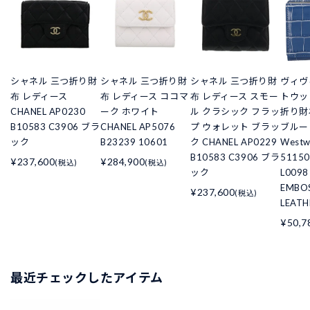
シャネル 三つ折り財
シャネル 三つ折り財
シャネル 三つ折り財
ヴィヴ
布 レディース
布 レディース ココマ
布 レディース スモー
トウッ
CHANEL AP0230
ーク ホワイト
ル クラシック フラッ
折り財
B10583 C3906 ブラ
CHANEL AP5076
プ ウォレット ブラッ
ブルー V
ック
B23239 10601
ク CHANEL AP0229
West
B10583 C3906 ブラ
5115
¥237,600
¥284,900
(税込)
(税込)
ック
L0098
EMBO
¥237,600
(税込)
LEATH
¥50,7
最近チェックしたアイテム